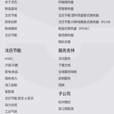
关于沈氏
同轴换热器
制造基地
壳管换热器
沈氏节能
沈氏节能:塑料壳盘管式换热器
研发创新
沈氏节能:印刷电路板式换热器（PCHE）
新闻媒体
板翅式换热器（PFHE）
沈氏节能
板壳换热器
微反应器
沈氏节能
服务支持
HVAC
沈氏服务
冷链/冷藏
下载文档
家电/食品
全球服务网络
绿色电力
定制服务
海工船舶
视频
氢能源
子公司
沈氏节能:航空 & 航天
杭州微控
动力总成
浙江微智源
工业气体