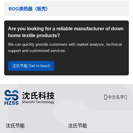
BOG换热器（板壳）
Are you looking for a reliable manufacturer of down
home textile products?
We can quickly provide customers with market analysis, technical
support and customized services.
沈氏节能:Get in touch
中文名字
沈氏节能
沈氏节能